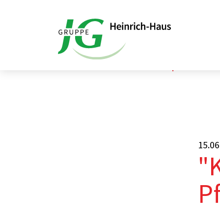
Startseite
Aktuelles
"Körperwelten" 
15.06
"
P