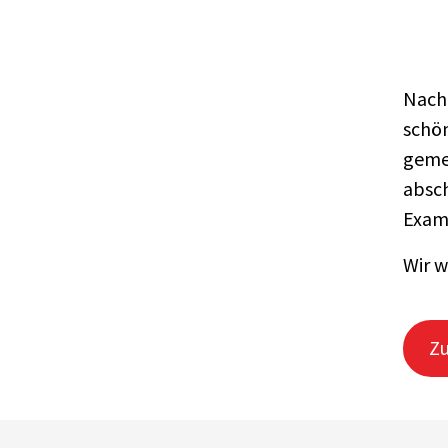
Nach 
schön
geme
absch
Exam
Wir w
Zu